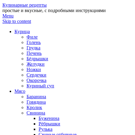
Кулинарные рецепты
простые и вкусные, с подробными инструкциями
Menu
Skip to content
Курица
Филе
Голень
Грудка
Печень
Бёдрышки
Желудки
Ножки
Сердечки
Окорочка
Куриный суп
Мясо
Баранина
Говядина
Кролик
Свинина
Буженина
Рёбрышки
Рулька
Свиные отбивные