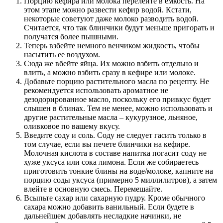
Порцию кефира или молока перелейте в емкость. На
этом этапе можно развести кефир водой. Кстати,
некоторые советуют даже молоко разводить водой.
Считается, что так блинчики будут меньше пригорать и
получатся более пышными.
Теперь взбейте немного венчиком жидкость, чтобы
насытить ее воздухом.
Сюда же вбейте яйца. Их можно взбить отдельно и
влить, а можно взбить сразу в кефире или молоке.
Добавьте порцию растительного масла по рецепту. Не
рекомендуется использовать ароматное не
дезодорированное масло, поскольку его привкус будет
слышен в блинах. Тем не менее, можно использовать и
другие растительные масла – кукурузное, льняное,
оливковое по вашему вкусу.
Введите соду и соль. Соду не следует гасить только в
том случае, если вы печете блинчики на кефире.
Молочная кислота в составе напитка погасит соду не
хуже уксуса или сока лимона. Если же собираетесь
приготовить тонкие блины на воде/молоке, капните на
порцию соды уксуса (примерно 5 миллилитров), а затем
влейте в основную смесь. Перемешайте.
Всыпьте сахар или сахарную пудру. Кроме обычного
сахара можно добавить ванильный. Если будете в
дальнейшем добавлять несладкие начинки, не