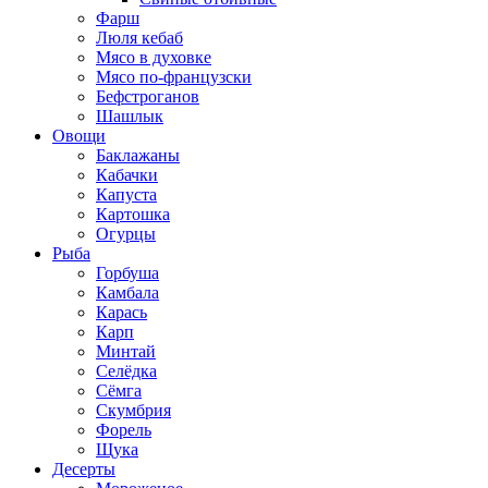
Фарш
Люля кебаб
Мясо в духовке
Мясо по-французски
Бефстроганов
Шашлык
Овощи
Баклажаны
Кабачки
Капуста
Картошка
Огурцы
Рыба
Горбуша
Камбала
Карась
Карп
Минтай
Селёдка
Сёмга
Скумбрия
Форель
Щука
Десерты