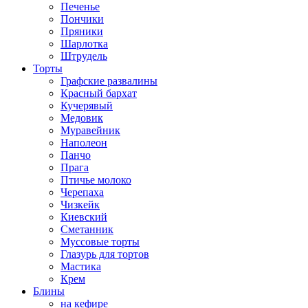
Печенье
Пончики
Пряники
Шарлотка
Штрудель
Торты
Графские развалины
Красный бархат
Кучерявый
Медовик
Муравейник
Наполеон
Панчо
Прага
Птичье молоко
Черепаха
Чизкейк
Киевский
Сметанник
Муссовые торты
Глазурь для тортов
Мастика
Крем
Блины
на кефире