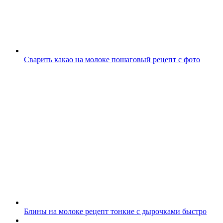
Сварить какао на молоке пошаговый рецепт с фото
Блины на молоке рецепт тонкие с дырочками быстро