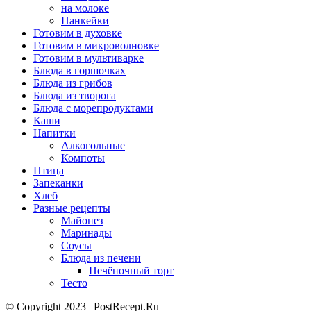
на молоке
Панкейки
Готовим в духовке
Готовим в микроволновке
Готовим в мультиварке
Блюда в горшочках
Блюда из грибов
Блюда из творога
Блюда с морепродуктами
Каши
Напитки
Алкогольные
Компоты
Птица
Запеканки
Хлеб
Разные рецепты
Майонез
Маринады
Соусы
Блюда из печени
Печёночный торт
Тесто
© Copyright 2023 | PostRecept.Ru