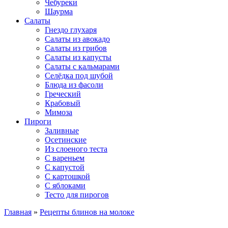
Чебуреки
Шаурма
Салаты
Гнездо глухаря
Салаты из авокадо
Салаты из грибов
Салаты из капусты
Салаты с кальмарами
Селёдка под шубой
Блюда из фасоли
Греческий
Крабовый
Мимоза
Пироги
Заливные
Осетинские
Из слоеного теста
С вареньем
С капустой
С картошкой
С яблоками
Тесто для пирогов
Главная
»
Рецепты блинов на молоке