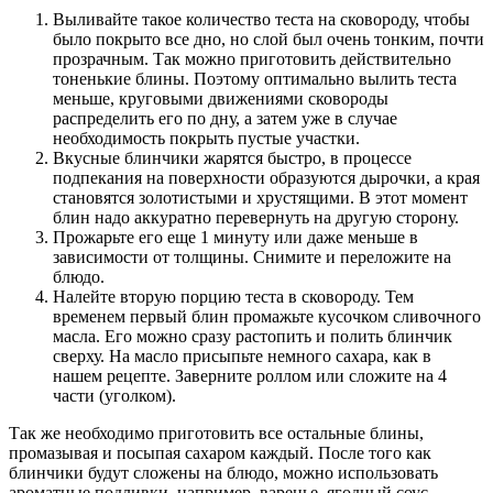
Выливайте такое количество теста на сковороду, чтобы
было покрыто все дно, но слой был очень тонким, почти
прозрачным. Так можно приготовить действительно
тоненькие блины. Поэтому оптимально вылить теста
меньше, круговыми движениями сковороды
распределить его по дну, а затем уже в случае
необходимость покрыть пустые участки.
Вкусные блинчики жарятся быстро, в процессе
подпекания на поверхности образуются дырочки, а края
становятся золотистыми и хрустящими. В этот момент
блин надо аккуратно перевернуть на другую сторону.
Прожарьте его еще 1 минуту или даже меньше в
зависимости от толщины. Снимите и переложите на
блюдо.
Налейте вторую порцию теста в сковороду. Тем
временем первый блин промажьте кусочком сливочного
масла. Его можно сразу растопить и полить блинчик
сверху. На масло присыпьте немного сахара, как в
нашем рецепте. Заверните роллом или сложите на 4
части (уголком).
Так же необходимо приготовить все остальные блины,
промазывая и посыпая сахаром каждый. После того как
блинчики будут сложены на блюдо, можно использовать
ароматные подливки, например, варенье, ягодный соус