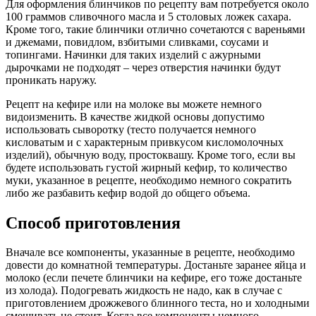
Для оформления блинчиков по рецепту вам потребуется около
100 граммов сливочного масла и 5 столовых ложек сахара.
Кроме того, такие блинчики отлично сочетаются с вареньями
и джемами, повидлом, взбитыми сливками, соусами и
топингами. Начинки для таких изделий с ажурными
дырочками не подходят – через отверстия начинки будут
проникать наружу.
Рецепт на кефире или на молоке вы можете немного
видоизменить. В качестве жидкой основы допустимо
использовать сыворотку (тесто получается немного
кисловатым и с характерным привкусом кисломолочных
изделий), обычную воду, простоквашу. Кроме того, если вы
будете использовать густой жирный кефир, то количество
муки, указанное в рецепте, необходимо немного сократить
либо же разбавить кефир водой до общего объема.
Способ приготовления
Вначале все компоненты, указанные в рецепте, необходимо
довести до комнатной температуры. Достаньте заранее яйца и
молоко (если печете блинчики на кефире, его тоже достаньте
из холода). Подогревать жидкость не надо, как в случае с
приготовлением дрожжевого блинного теста, но и холодными
смешивать не стоит. Когда все компоненты немного