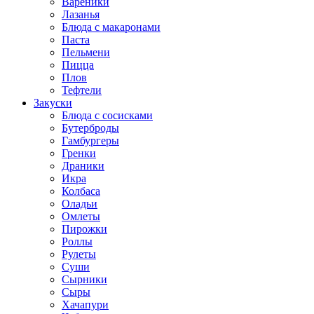
Вареники
Лазанья
Блюда с макаронами
Паста
Пельмени
Пицца
Плов
Тефтели
Закуски
Блюда с сосисками
Бутерброды
Гамбургеры
Гренки
Драники
Икра
Колбаса
Оладьи
Омлеты
Пирожки
Роллы
Рулеты
Суши
Сырники
Сыры
Хачапури