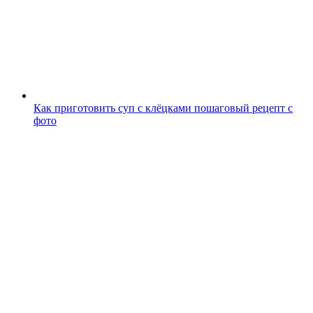
Как приготовить суп с клёцками пошаговый рецепт с
фото