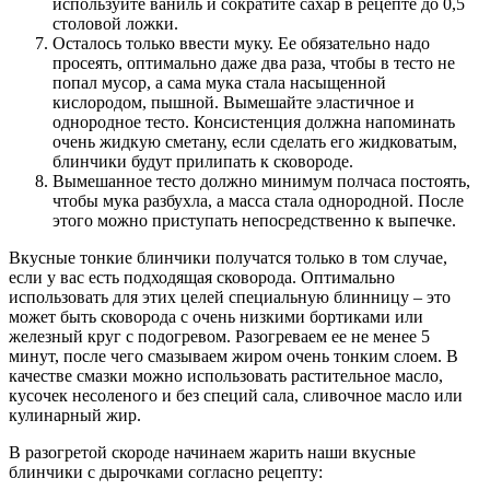
используйте ваниль и сократите сахар в рецепте до 0,5
столовой ложки.
Осталось только ввести муку. Ее обязательно надо
просеять, оптимально даже два раза, чтобы в тесто не
попал мусор, а сама мука стала насыщенной
кислородом, пышной. Вымешайте эластичное и
однородное тесто. Консистенция должна напоминать
очень жидкую сметану, если сделать его жидковатым,
блинчики будут прилипать к сковороде.
Вымешанное тесто должно минимум полчаса постоять,
чтобы мука разбухла, а масса стала однородной. После
этого можно приступать непосредственно к выпечке.
Вкусные тонкие блинчики получатся только в том случае,
если у вас есть подходящая сковорода. Оптимально
использовать для этих целей специальную блинницу – это
может быть сковорода с очень низкими бортиками или
железный круг с подогревом. Разогреваем ее не менее 5
минут, после чего смазываем жиром очень тонким слоем. В
качестве смазки можно использовать растительное масло,
кусочек несоленого и без специй сала, сливочное масло или
кулинарный жир.
В разогретой скороде начинаем жарить наши вкусные
блинчики с дырочками согласно рецепту: