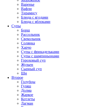
Мороженое
Варенье
Вафли
Тирамису
Блюда с ягодами
Блюда с яблоками
Супы
Борщ
Рассольник
Свекольник
Солянка
Харчо
Супы с фрикадельками
Супы с шампиньонами
Гороховый суп
Жульен
Сырный суп
Щи
Второе
Голубцы
Гуляш
Долма
Жаркое
Котлеты
Лагман