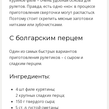
Куриное филе – очень удобная основа для
рулетов. Правда, есть одно «но»: в процессе
приготовления сверточки могут распасться.
Поэтому стоит скрепить мясные заготовки
нитками или зубочистками.
С болгарским перцем
Один из самых быстрых вариантов
приготовления рулетиков – с сыром и
сладким перцем.
Ингредиенты:
4 шт филе курятины;
2 крупных сладких перца;
150 г твердого сыра;
5 ст. л. густой сметаны;