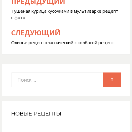
ПРЕДЫДУЩИЙ
Навигация
по
Тушеная курица кусочками в мультиварке рецепт
с фото
записям
СЛЕДУЮЩИЙ
Оливье рецепт классический с колбасой рецепт
Искать:
ПОИСК
НОВЫЕ РЕЦЕПТЫ