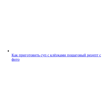
Как приготовить суп с клёцками пошаговый рецепт с
фото