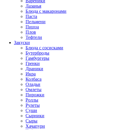
Вареники
Лазанья
Блюда с макаронами
Паста
Пельмени
Пицца
Плов
Тефтели
Закуски
Блюда с сосисками
Бутерброды
Гамбургеры
Гренки
Драники
Икра
Колбаса
Оладьи
Омлеты
Пирожки
Роллы
Рулеты
Суши
Сырники
Сыры
Хачапури