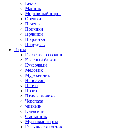
Кексы
Манник
Морковный пирог
Орешки
Печенье
Пончики
Пряники
Шарлотка
Штрудель
Торты
Графские развалины
Красный бархат
Кучерявый
Медовик
Муравейник
Наполеон
Панчо
Прага
Птичье молоко
Черепаха
Чизкейк
Киевский
Сметанник
Муссовые торты
Глазурь для тортов