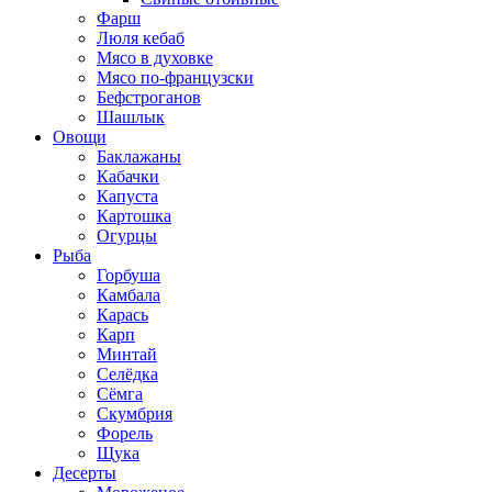
Фарш
Люля кебаб
Мясо в духовке
Мясо по-французски
Бефстроганов
Шашлык
Овощи
Баклажаны
Кабачки
Капуста
Картошка
Огурцы
Рыба
Горбуша
Камбала
Карась
Карп
Минтай
Селёдка
Сёмга
Скумбрия
Форель
Щука
Десерты