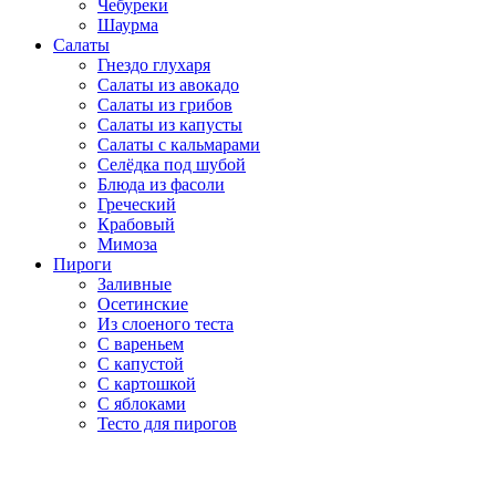
Чебуреки
Шаурма
Салаты
Гнездо глухаря
Салаты из авокадо
Салаты из грибов
Салаты из капусты
Салаты с кальмарами
Селёдка под шубой
Блюда из фасоли
Греческий
Крабовый
Мимоза
Пироги
Заливные
Осетинские
Из слоеного теста
С вареньем
С капустой
С картошкой
С яблоками
Тесто для пирогов