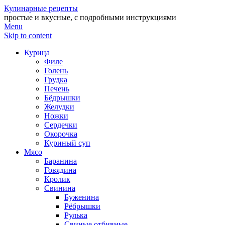
Кулинарные рецепты
простые и вкусные, с подробными инструкциями
Menu
Skip to content
Курица
Филе
Голень
Грудка
Печень
Бёдрышки
Желудки
Ножки
Сердечки
Окорочка
Куриный суп
Мясо
Баранина
Говядина
Кролик
Свинина
Буженина
Рёбрышки
Рулька
Свиные отбивные