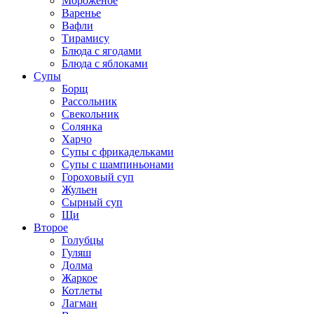
Мороженое
Варенье
Вафли
Тирамису
Блюда с ягодами
Блюда с яблоками
Супы
Борщ
Рассольник
Свекольник
Солянка
Харчо
Супы с фрикадельками
Супы с шампиньонами
Гороховый суп
Жульен
Сырный суп
Щи
Второе
Голубцы
Гуляш
Долма
Жаркое
Котлеты
Лагман