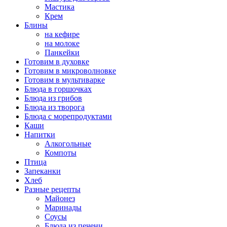
Мастика
Крем
Блины
на кефире
на молоке
Панкейки
Готовим в духовке
Готовим в микроволновке
Готовим в мультиварке
Блюда в горшочках
Блюда из грибов
Блюда из творога
Блюда с морепродуктами
Каши
Напитки
Алкогольные
Компоты
Птица
Запеканки
Хлеб
Разные рецепты
Майонез
Маринады
Соусы
Блюда из печени