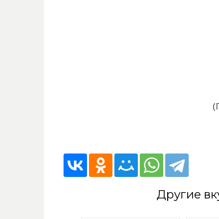
(
Другие вк