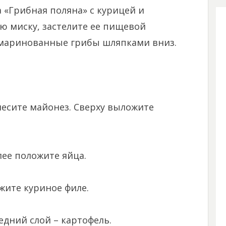
 «Грибная поляна» с курицей и
ю миску, застелите ее пищевой
 маринованные грибы шляпками вниз.
несите майонез. Сверху выложите
лее положите яйца.
жите куриное филе.
едний слой – картофель.