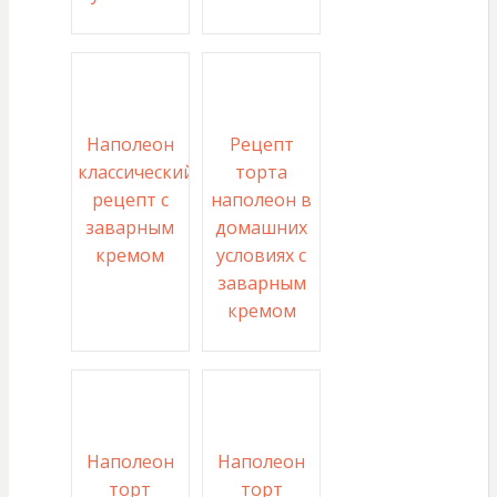
Наполеон
Рецепт
классический
торта
рецепт с
наполеон в
заварным
домашних
кремом
условиях с
заварным
кремом
Наполеон
Наполеон
торт
торт