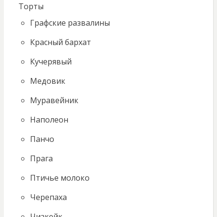
Торты
Графские развалины
Красный бархат
Кучерявый
Медовик
Муравейник
Наполеон
Панчо
Прага
Птичье молоко
Черепаха
Чизкейк