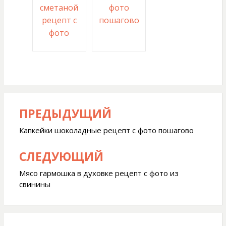
сметаной
фото
рецепт с
пошагово
фото
ПРЕДЫДУЩИЙ
Навигация
по
Капкейки шоколадные рецепт с фото пошагово
записям
СЛЕДУЮЩИЙ
Мясо гармошка в духовке рецепт с фото из
свинины