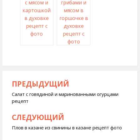
с мясом и
грибами и
картошкой
мясом в
в духовке
горшочке в
рецепт с
духовке
фото
рецепт с
фото
ПРЕДЫДУЩИЙ
Навигация
по
Салат с говядиной и маринованными огурцами
рецепт
записям
СЛЕДУЮЩИЙ
Плов в казане из свинины в казане рецепт фото