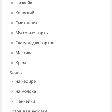
Чизкейк
Киевский
Сметанник
Муссовые торты
Глазурь для тортов
Мастика
Крем
Блины
на кефире
на молоке
Панкейки
Готовим в духовке