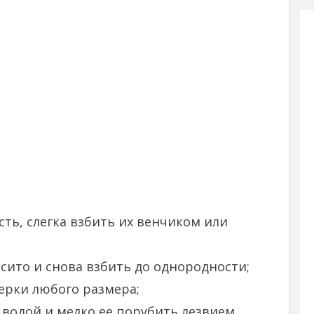
сть, слегка взбить их венчиком или
 сито и снова взбить до однородности;
рки любого размера;
 водой и мелко ее порубить лезвием