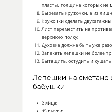
пласты, толщина которых не м
Вырезать кружочки, а из лишне
Кружочки сделать двухэтажным
Лист переместить на противен
верхнюю полку;
Духовка должна быть уже разог
Запекать лепешки не более т
Вытащить, остудить и кушать 
Лепешки на сметане с
бабушки
2 яйца;
45 г муки;