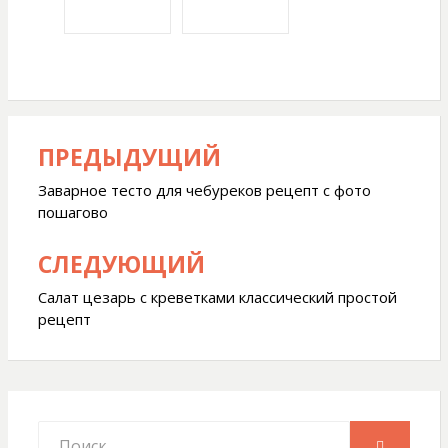
ПРЕДЫДУЩИЙ
Навигация
по
Заварное тесто для чебуреков рецепт с фото
пошагово
записям
СЛЕДУЮЩИЙ
Салат цезарь с креветками классический простой
рецепт
Искать:
ПОИСК