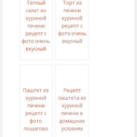
Тёплый
Торт из
салат из
печени
куриной
куриной
печени
рецепт с
рецепт с
фото очень
фото очень
вкусный
вкусный
Паштет из
Рецепт
куриной
паштета из
печени
куриной
рецепт с
печени в
фото
домашних
пошагово
условиях