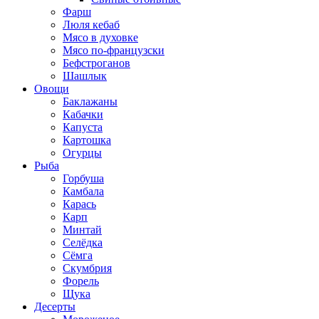
Фарш
Люля кебаб
Мясо в духовке
Мясо по-французски
Бефстроганов
Шашлык
Овощи
Баклажаны
Кабачки
Капуста
Картошка
Огурцы
Рыба
Горбуша
Камбала
Карась
Карп
Минтай
Селёдка
Сёмга
Скумбрия
Форель
Щука
Десерты