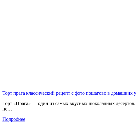
Торт прага классический рецепт с фото пошагово в домашних 
Торт «Прага» — один из самых вкусных шоколадных десертов. к
не…
Подробнее