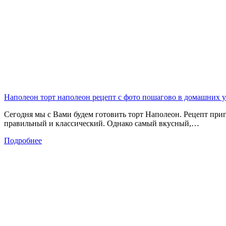
Наполеон торт наполеон рецепт с фото пошагово в домашних 
Сегодня мы с Вами будем готовить торт Наполеон. Рецепт при
правильный и классический. Однако самый вкусный,…
Подробнее