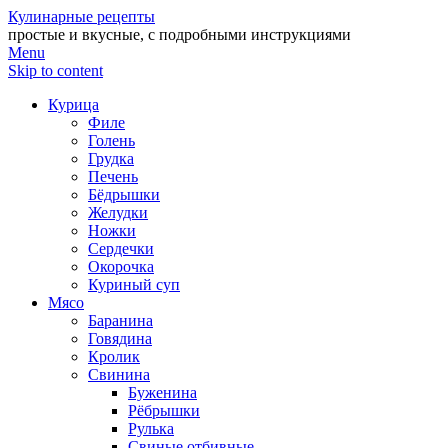
Кулинарные рецепты
простые и вкусные, с подробными инструкциями
Menu
Skip to content
Курица
Филе
Голень
Грудка
Печень
Бёдрышки
Желудки
Ножки
Сердечки
Окорочка
Куриный суп
Мясо
Баранина
Говядина
Кролик
Свинина
Буженина
Рёбрышки
Рулька
Свиные отбивные