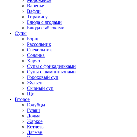
Мороженое
Варенье
Вафли
Тирамису
Блюда с ягодами
Блюда с яблоками
Супы
Борщ
Рассольник
Свекольник
Солянка
Харчо
Супы с фрикадельками
Супы с шампиньонами
Гороховый суп
Жульен
Сырный суп
Щи
Второе
Голубцы
Гуляш
Долма
Жаркое
Котлеты
Лагман