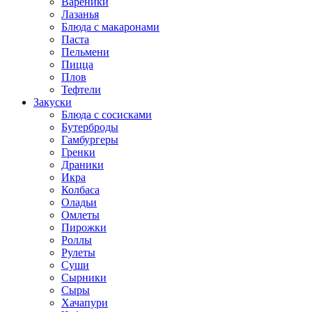
Вареники
Лазанья
Блюда с макаронами
Паста
Пельмени
Пицца
Плов
Тефтели
Закуски
Блюда с сосисками
Бутерброды
Гамбургеры
Гренки
Драники
Икра
Колбаса
Оладьи
Омлеты
Пирожки
Роллы
Рулеты
Суши
Сырники
Сыры
Хачапури