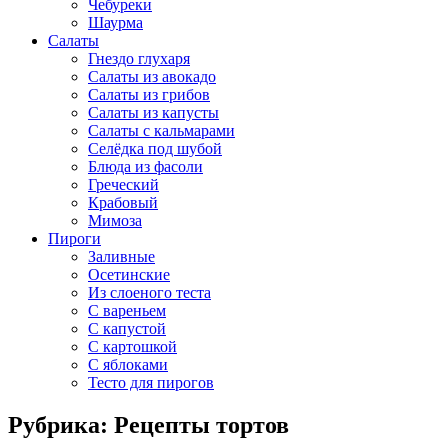
Чебуреки
Шаурма
Салаты
Гнездо глухаря
Салаты из авокадо
Салаты из грибов
Салаты из капусты
Салаты с кальмарами
Селёдка под шубой
Блюда из фасоли
Греческий
Крабовый
Мимоза
Пироги
Заливные
Осетинские
Из слоеного теста
С вареньем
С капустой
С картошкой
С яблоками
Тесто для пирогов
Рубрика: Рецепты тортов