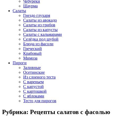
Чебуреки
Шаурма
Салаты
Гнездо глухаря
Салаты из авокадо
Салаты из грибов
Салаты из капусты
Салаты с кальмарами
Селёдка под шубой
Блюда из фасоли
Греческий
Крабовый
Мимоза
Пироги
Заливные
Осетинские
Из слоеного теста
С вареньем
С капустой
С картошкой
С яблоками
Тесто для пирогов
Рубрика: Рецепты салатов с фасолью