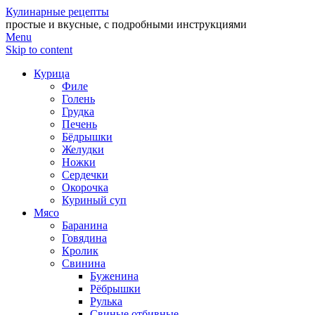
Кулинарные рецепты
простые и вкусные, с подробными инструкциями
Menu
Skip to content
Курица
Филе
Голень
Грудка
Печень
Бёдрышки
Желудки
Ножки
Сердечки
Окорочка
Куриный суп
Мясо
Баранина
Говядина
Кролик
Свинина
Буженина
Рёбрышки
Рулька
Свиные отбивные