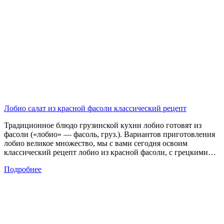
Лобио салат из красной фасоли классический рецепт
Традиционное блюдо грузинской кухни лобио готовят из
фасоли («лобио» — фасоль, груз.). Вариантов приготовления
лобио великое множество, мы с вами сегодня освоим
классический рецепт лобио из красной фасоли, с грецкими…
Подробнее