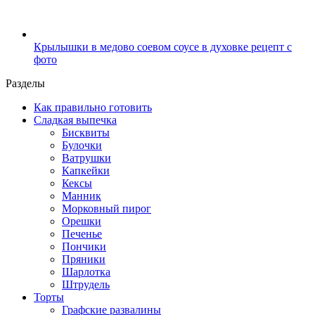
Крылышки в медово соевом соусе в духовке рецепт с
фото
Разделы
Как правильно готовить
Сладкая выпечка
Бисквиты
Булочки
Ватрушки
Капкейки
Кексы
Манник
Морковный пирог
Орешки
Печенье
Пончики
Пряники
Шарлотка
Штрудель
Торты
Графские развалины