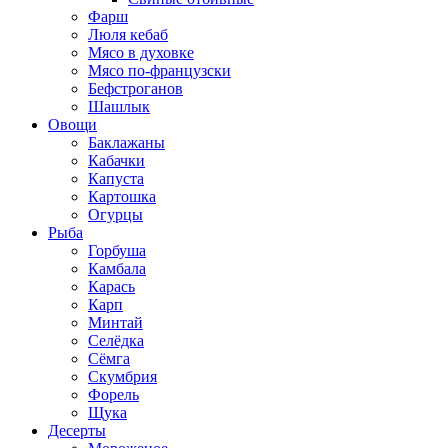
Фарш
Люля кебаб
Мясо в духовке
Мясо по-французски
Бефстроганов
Шашлык
Овощи
Баклажаны
Кабачки
Капуста
Картошка
Огурцы
Рыба
Горбуша
Камбала
Карась
Карп
Минтай
Селёдка
Сёмга
Скумбрия
Форель
Щука
Десерты