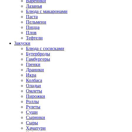
Вареники
Лазанья
Блюда с макаронами
Паста
Пельмени
Пицца
Плов
Тефтели
Закуски
Блюда с сосисками
Бутерброды
Гамбургеры
Гренки
Драники
Икра
Колбаса
Оладьи
Омлеты
Пирожки
Роллы
Рулеты
Суши
Сырники
Сыры
Хачапури