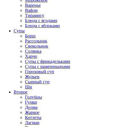
Мороженое
Варенье
Вафли
Тирамису
Блюда с ягодами
Блюда с яблоками
Супы
Борщ
Рассольник
Свекольник
Солянка
Харчо
Супы с фрикадельками
Супы с шампиньонами
Гороховый суп
Жульен
Сырный суп
Щи
Второе
Голубцы
Гуляш
Долма
Жаркое
Котлеты
Лагман