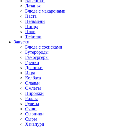
Вареники
Лазанья
Блюда с макаронами
Паста
Пельмени
Пицца
Плов
Тефтели
Закуски
Блюда с сосисками
Бутерброды
Гамбургеры
Гренки
Драники
Икра
Колбаса
Оладьи
Омлеты
Пирожки
Роллы
Рулеты
Суши
Сырники
Сыры
Хачапури