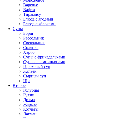
Мороженое
Варенье
Вафли
Тирамису
Блюда с ягодами
Блюда с яблоками
Супы
Борщ
Рассольник
Свекольник
Солянка
Харчо
Супы с фрикадельками
Супы с шампиньонами
Гороховый суп
Жульен
Сырный суп
Щи
Второе
Голубцы
Гуляш
Долма
Жаркое
Котлеты
Лагман