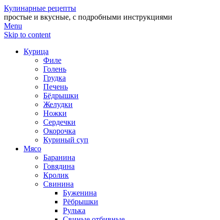
Кулинарные рецепты
простые и вкусные, с подробными инструкциями
Menu
Skip to content
Курица
Филе
Голень
Грудка
Печень
Бёдрышки
Желудки
Ножки
Сердечки
Окорочка
Куриный суп
Мясо
Баранина
Говядина
Кролик
Свинина
Буженина
Рёбрышки
Рулька
Свиные отбивные