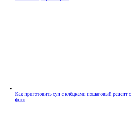
Как приготовить суп с клёцками пошаговый рецепт с
фото