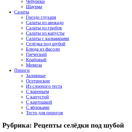
Чебуреки
Шаурма
Салаты
Гнездо глухаря
Салаты из авокадо
Салаты из грибов
Салаты из капусты
Салаты с кальмарами
Селёдка под шубой
Блюда из фасоли
Греческий
Крабовый
Мимоза
Пироги
Заливные
Осетинские
Из слоеного теста
С вареньем
С капустой
С картошкой
С яблоками
Тесто для пирогов
Рубрика: Рецепты селёдки под шубой