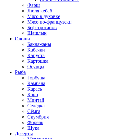
Фарш
Люля кебаб
Мясо в духовке
Мясо по-французски
Бефстроганов
Шашлык
Овощи
Баклажаны
Кабачки
Капуста
Картошка
Огурцы
Рыба
Горбуша
Камбала
Карась
Карп
Минтай
Селёдка
Сёмга
Скумбрия
Форель
Щука
Десерты