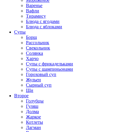
Мороженое
Варенье
Вафли
Тирамису
Блюда с ягодами
Блюда с яблоками
Супы
Борщ
Рассольник
Свекольник
Солянка
Харчо
Супы с фрикадельками
Супы с шампиньонами
Гороховый суп
Жульен
Сырный суп
Щи
Второе
Голубцы
Гуляш
Долма
Жаркое
Котлеты
Лагман