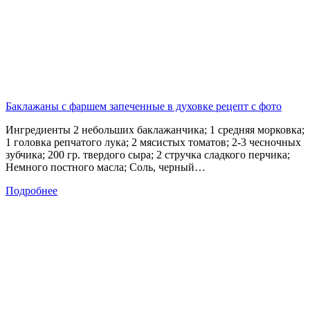
Баклажаны с фаршем запеченные в духовке рецепт с фото
Ингредиенты 2 небольших баклажанчика; 1 средняя морковка;
1 головка репчатого лука; 2 мясистых томатов; 2-3 чесночных
зубчика; 200 гр. твердого сыра; 2 стручка сладкого перчика;
Немного постного масла; Соль, черный…
Подробнее