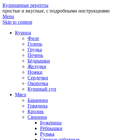
Кулинарные рецепты
простые и вкусные, с подробными инструкциями
Menu
Skip to content
Курица
Филе
Голень
Грудка
Печень
Бёдрышки
Желудки
Ножки
Сердечки
Окорочка
Куриный суп
Мясо
Баранина
Говядина
Кролик
Свинина
Буженина
Рёбрышки
Рулька
Свиные отбивные