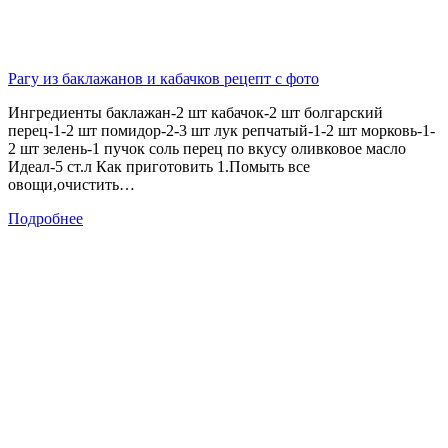
Рагу из баклажанов и кабачков рецепт с фото
Ингредиенты баклажан-2 шт кабачок-2 шт болгарский
перец-1-2 шт помидор-2-3 шт лук репчатый-1-2 шт морковь-1-
2 шт зелень-1 пучок соль перец по вкусу оливковое масло
Идеал-5 ст.л Как приготовить 1.Помыть все
овощи,очистить…
Подробнее