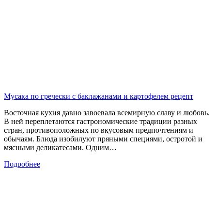
Мусака по гречески с баклажанами и картофелем рецепт
Восточная кухня давно завоевала всемирную славу и любовь.
В ней переплетаются гастрономические традиции разных
стран, противоположных по вкусовым предпочтениям и
обычаям. Блюда изобилуют пряными специями, остротой и
мясными деликатесами. Одним…
Подробнее