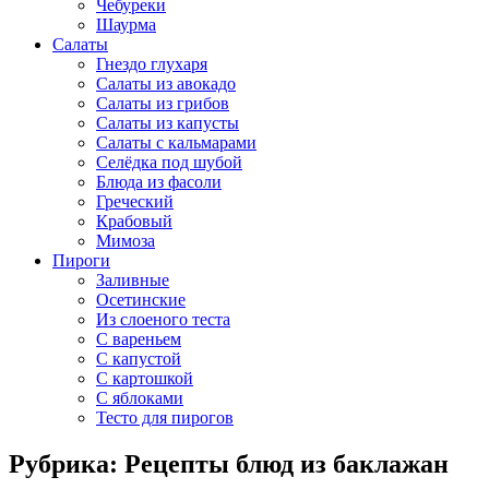
Чебуреки
Шаурма
Салаты
Гнездо глухаря
Салаты из авокадо
Салаты из грибов
Салаты из капусты
Салаты с кальмарами
Селёдка под шубой
Блюда из фасоли
Греческий
Крабовый
Мимоза
Пироги
Заливные
Осетинские
Из слоеного теста
С вареньем
С капустой
С картошкой
С яблоками
Тесто для пирогов
Рубрика: Рецепты блюд из баклажан