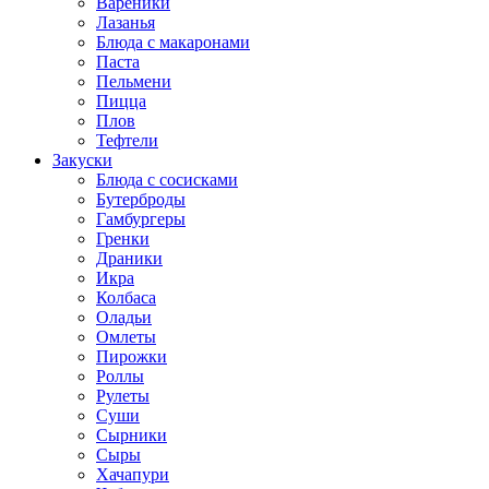
Вареники
Лазанья
Блюда с макаронами
Паста
Пельмени
Пицца
Плов
Тефтели
Закуски
Блюда с сосисками
Бутерброды
Гамбургеры
Гренки
Драники
Икра
Колбаса
Оладьи
Омлеты
Пирожки
Роллы
Рулеты
Суши
Сырники
Сыры
Хачапури