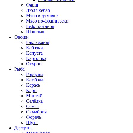
Фарш
Люля кебаб
Мясо в духовке
Мясо по-французски
Бефстроганов
Шашлык
Овощи
Баклажаны
Кабачки
Капуста
Картошка
Огурцы
Рыба
Горбуша
Камбала
Карась
Карп
Минтай
Селёдка
Сёмга
Скумбрия
Форель
Щука
Десерты