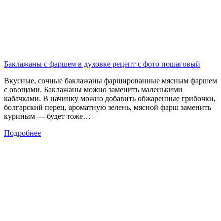
Баклажаны с фаршем в духовке рецепт с фото пошаговый
Вкусные, сочные баклажаны фаршированные мясным фаршем
с овощами. Баклажаны можно заменить маленькими
кабачками. В начинку можно добавить обжаренные грибочки,
болгарский перец, ароматную зелень, мясной фарш заменить
куриным — будет тоже…
Подробнее