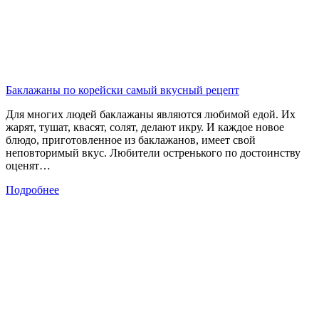
Баклажаны по корейски самый вкусный рецепт
Для многих людей баклажаны являются любимой едой. Их
жарят, тушат, квасят, солят, делают икру. И каждое новое
блюдо, приготовленное из баклажанов, имеет свой
неповторимый вкус. Любители остренького по достоинству
оценят…
Подробнее