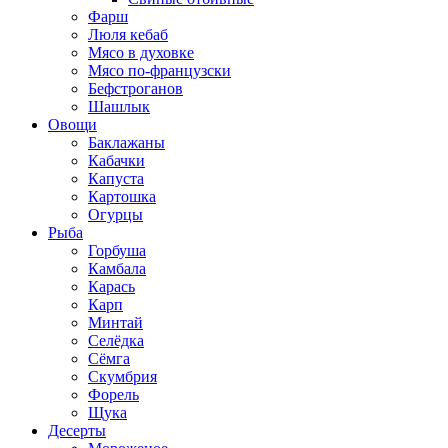
Фарш
Люля кебаб
Мясо в духовке
Мясо по-французски
Бефстроганов
Шашлык
Овощи
Баклажаны
Кабачки
Капуста
Картошка
Огурцы
Рыба
Горбуша
Камбала
Карась
Карп
Минтай
Селёдка
Сёмга
Скумбрия
Форель
Щука
Десерты