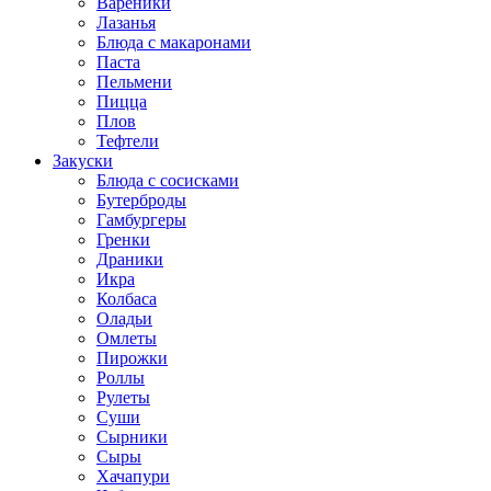
Вареники
Лазанья
Блюда с макаронами
Паста
Пельмени
Пицца
Плов
Тефтели
Закуски
Блюда с сосисками
Бутерброды
Гамбургеры
Гренки
Драники
Икра
Колбаса
Оладьи
Омлеты
Пирожки
Роллы
Рулеты
Суши
Сырники
Сыры
Хачапури