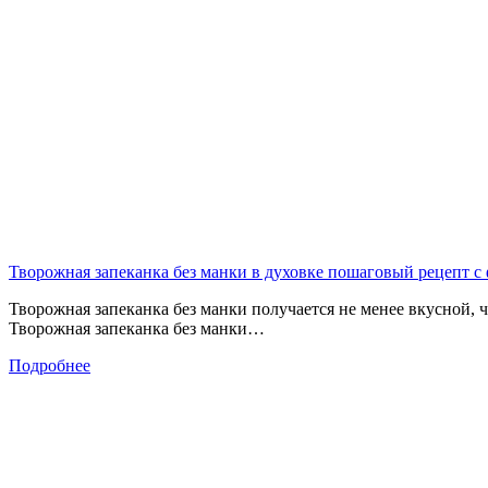
Творожная запеканка без манки в духовке пошаговый рецепт с
Творожная запеканка без манки получается не менее вкусной, 
Творожная запеканка без манки…
Подробнее