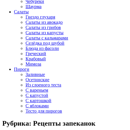
Чебуреки
Шаурма
Салаты
Гнездо глухаря
Салаты из авокадо
Салаты из грибов
Салаты из капусты
Салаты с кальмарами
Селёдка под шубой
Блюда из фасоли
Греческий
Крабовый
Мимоза
Пироги
Заливные
Осетинские
Из слоеного теста
С вареньем
С капустой
С картошкой
С яблоками
Тесто для пирогов
Рубрика: Рецепты запеканок