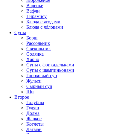
Мороженое
Варенье
Вафли
Тирамису
Блюда с ягодами
Блюда с яблоками
Супы
Борщ
Рассольник
Свекольник
Солянка
Харчо
Супы с фрикадельками
Супы с шампиньонами
Гороховый суп
Жульен
Сырный суп
Щи
Второе
Голубцы
Гуляш
Долма
Жаркое
Котлеты
Лагман