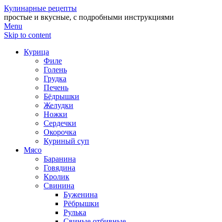
Кулинарные рецепты
простые и вкусные, с подробными инструкциями
Menu
Skip to content
Курица
Филе
Голень
Грудка
Печень
Бёдрышки
Желудки
Ножки
Сердечки
Окорочка
Куриный суп
Мясо
Баранина
Говядина
Кролик
Свинина
Буженина
Рёбрышки
Рулька
Свиные отбивные