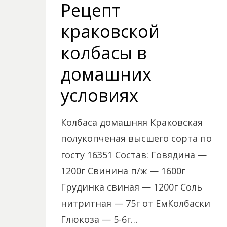
Рецепт
краковской
колбасы в
домашних
условиях
Колбаса домашняя Краковская
полукопченая высшего сорта по
госту 16351 Состав: Говядина —
1200г Свинина п/ж — 1600г
Грудинка свиная — 1200г Соль
нитритная — 75г от ЕмКолбаски
Глюкоза — 5-6г…