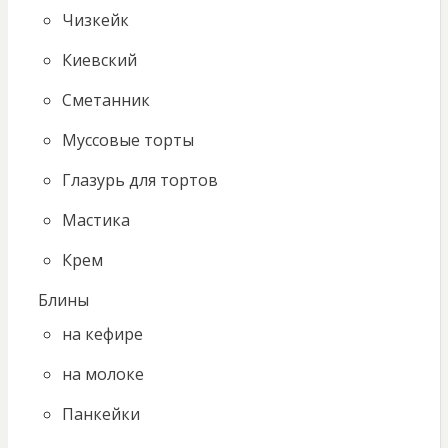
Чизкейк
Киевский
Сметанник
Муссовые торты
Глазурь для тортов
Мастика
Крем
Блины
на кефире
на молоке
Панкейки