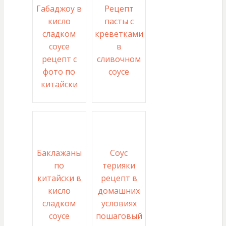
Габаджоу в
Рецепт
кисло
пасты с
сладком
креветками
соусе
в
рецепт с
сливочном
фото по
соусе
китайски
Баклажаны
Соус
по
терияки
китайски в
рецепт в
кисло
домашних
сладком
условиях
соусе
пошаговый