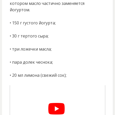
котором масло частично заменяется
йогуртом.
• 150 г густого йогурта;
• 30 г тертого сыра;
• три ложечки масла;
• пара долек чеснока;
• 20 мл лимона (свежий сок);