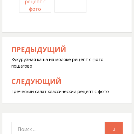
рецепт с
фото
ПРЕДЫДУЩИЙ
Навигация
по
Кукурузная каша на молоке рецепт с фото
пошагово
записям
СЛЕДУЮЩИЙ
Греческий салат классический рецепт с фото
Искать:
ПОИСК