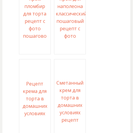
пломбир
наполеона
для торта
классический
рецепт с
пошаговый
фото
рецепт с
пошагово
фото
Сметанный
Рецепт
крем для
крема для
торта в
торта в
домашних
домашних
условиях
условиях
рецепт