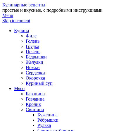
Кулинарные рецепты
простые и вкусные, с подробными инструкциями
Menu
Skip to content
Курица
Филе
Голень
Грудка
Печень
Бёдрышки
Желудки
Ножки
Сердечки
Окорочка
Куриный суп
Мясо
Баранина
Говядина
Кролик
Свинина
Буженина
Рёбрышки
Рулька
Свиные отбивные