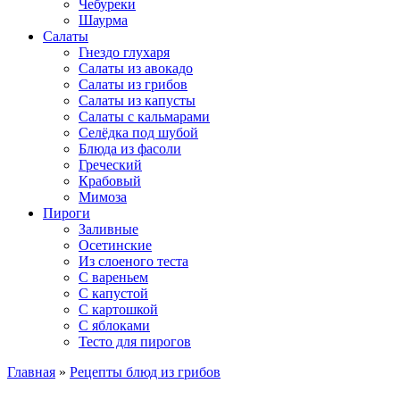
Чебуреки
Шаурма
Салаты
Гнездо глухаря
Салаты из авокадо
Салаты из грибов
Салаты из капусты
Салаты с кальмарами
Селёдка под шубой
Блюда из фасоли
Греческий
Крабовый
Мимоза
Пироги
Заливные
Осетинские
Из слоеного теста
С вареньем
С капустой
С картошкой
С яблоками
Тесто для пирогов
Главная
»
Рецепты блюд из грибов