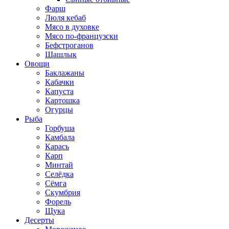
Фарш
Люля кебаб
Мясо в духовке
Мясо по-французски
Бефстроганов
Шашлык
Овощи
Баклажаны
Кабачки
Капуста
Картошка
Огурцы
Рыба
Горбуша
Камбала
Карась
Карп
Минтай
Селёдка
Сёмга
Скумбрия
Форель
Щука
Десерты