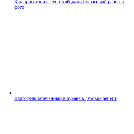
Как приготовить суп с клёцками пошаговый рецепт с
фото
Картофель запеченный в рукаве в духовке рецепт