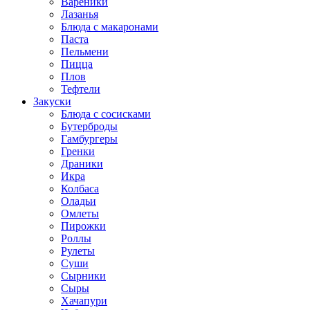
Вареники
Лазанья
Блюда с макаронами
Паста
Пельмени
Пицца
Плов
Тефтели
Закуски
Блюда с сосисками
Бутерброды
Гамбургеры
Гренки
Драники
Икра
Колбаса
Оладьи
Омлеты
Пирожки
Роллы
Рулеты
Суши
Сырники
Сыры
Хачапури