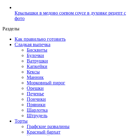
Крылышки в медово соевом соусе в духовке рецепт с
фото
Разделы
Как правильно готовить
Сладкая выпечка
Бисквиты
Булочки
Ватрушки
Капкейки
Кексы
Манник
Морковный пирог
Орешки
Печенье
Пончики
Пряники
Шарлотка
Штрудель
Торты
Графские развалины
Красный бархат