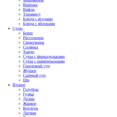
Мороженое
Варенье
Вафли
Тирамису
Блюда с ягодами
Блюда с яблоками
Супы
Борщ
Рассольник
Свекольник
Солянка
Харчо
Супы с фрикадельками
Супы с шампиньонами
Гороховый суп
Жульен
Сырный суп
Щи
Второе
Голубцы
Гуляш
Долма
Жаркое
Котлеты
Лагман