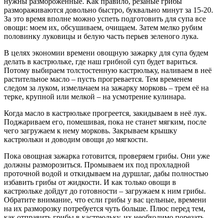
нужны размороженные. Как правило, резаные грибы
размораживаются довольно быстро, буквально минут за 15-20.
За это время вполне можно успеть подготовить для супа все
овощи: моем их, обсушиваем, очищаем. Затем мелко рубим
половинку луковицы и белую часть перьев зеленого лука.
В целях экономии времени овощную зажарку для супа будем
делать в кастрюльке, где наш грибной суп будет вариться.
Потому выбираем толстостенную кастрюльку, наливаем в неё
растительное масло – пусть прогревается. Тем временем
следом за луком, измельчаем на зажарку морковь – трем её на
терке, крупной или мелкой – на усмотрение кулинара.
Когда масло в кастрюльке прогреется, закидываем в неё лук.
Поджариваем его, помешивая, пока не станет мягким, после
чего загружаем к нему морковь. Закрываем крышку
кастрюльки и доводим овощи до мягкости.
Пока овощная зажарка готовится, проверяем грибы. Они уже
должны разморозиться. Промываем их под прохладной
проточной водой и откидываем на дуршлаг, дабы полностью
избавить грибы от жидкости. И как только овощи в
кастрюльке дойдут до готовности – загружаем к ним грибы.
Обратите внимание, что если грибы у вас цельные, времени
на их разморозку потребуется чуть больше. Плюс перед тем,
как отправить грибы в кастрюльку, их необходимо порезать.