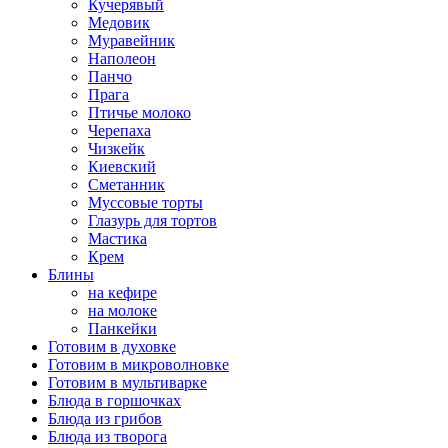
Кучерявый
Медовик
Муравейник
Наполеон
Панчо
Прага
Птичье молоко
Черепаха
Чизкейк
Киевский
Сметанник
Муссовые торты
Глазурь для тортов
Мастика
Крем
Блины
на кефире
на молоке
Панкейки
Готовим в духовке
Готовим в микроволновке
Готовим в мультиварке
Блюда в горшочках
Блюда из грибов
Блюда из творога