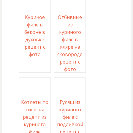
Куриное
Отбивные
филе в
из
беконе в
куриного
духовке
филе в
рецепт с
кляре на
фото
сковороде
рецепт с
фото
Котлеты по
Гуляш из
киевски
куриного
рецепт из
филе с
куриного
подливкой
филе
рецепт с