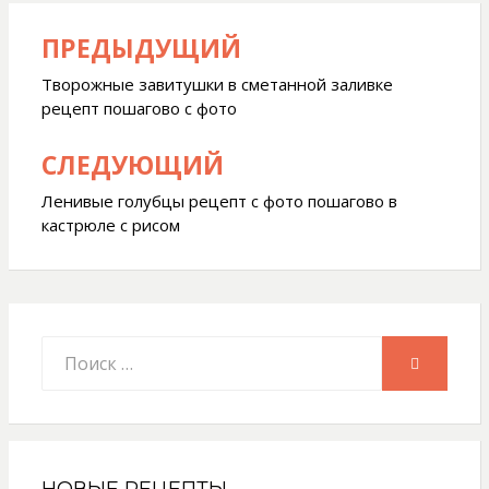
ПРЕДЫДУЩИЙ
Навигация
по
Творожные завитушки в сметанной заливке
рецепт пошагово с фото
записям
СЛЕДУЮЩИЙ
Ленивые голубцы рецепт с фото пошагово в
кастрюле с рисом
Искать:
ПОИСК