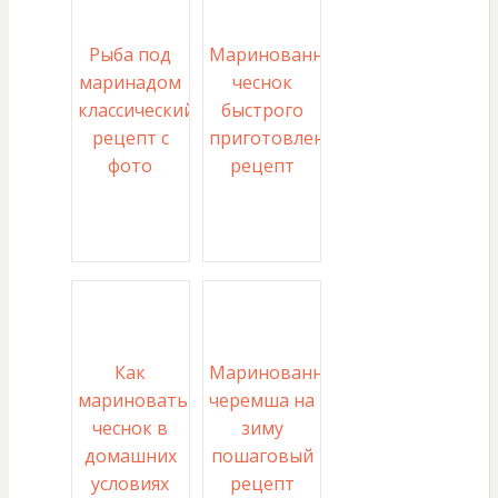
Рыба под
Маринованный
маринадом
чеснок
классический
быстрого
рецепт с
приготовления
фото
рецепт
Как
Маринованная
мариновать
черемша на
чеснок в
зиму
домашних
пошаговый
условиях
рецепт