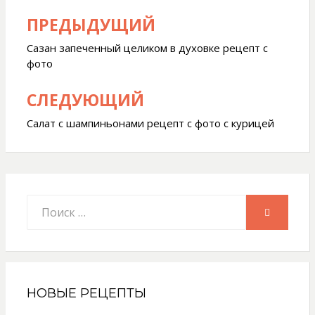
ПРЕДЫДУЩИЙ
Навигация
по
Сазан запеченный целиком в духовке рецепт с
фото
записям
СЛЕДУЮЩИЙ
Салат с шампиньонами рецепт с фото с курицей
Искать:
ПОИСК
НОВЫЕ РЕЦЕПТЫ