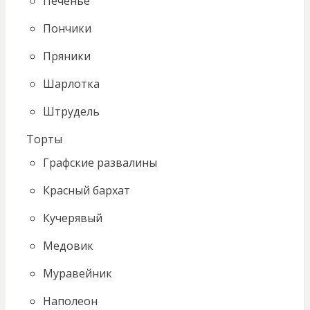
Печенье
Пончики
Пряники
Шарлотка
Штрудель
Торты
Графские развалины
Красный бархат
Кучерявый
Медовик
Муравейник
Наполеон