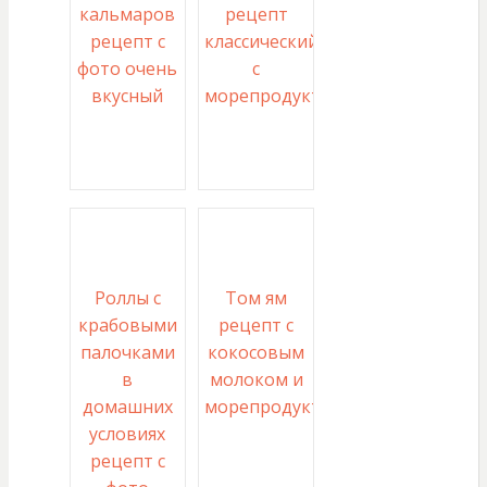
кальмаров
рецепт
рецепт с
классический
фото очень
с
вкусный
морепродуктами
Роллы с
Том ям
крабовыми
рецепт с
палочками
кокосовым
в
молоком и
домашних
морепродуктами
условиях
рецепт с