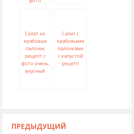
фото
Салат из
Салат с
крабовых
крабовыми
палочек
палочками
рецепт с
с капустой
фото очень
рецепт
вкусный
ПРЕДЫДУЩИЙ
Навигация