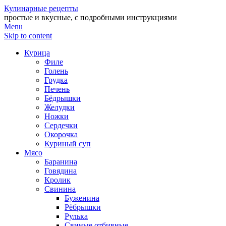
Кулинарные рецепты
простые и вкусные, с подробными инструкциями
Menu
Skip to content
Курица
Филе
Голень
Грудка
Печень
Бёдрышки
Желудки
Ножки
Сердечки
Окорочка
Куриный суп
Мясо
Баранина
Говядина
Кролик
Свинина
Буженина
Рёбрышки
Рулька
Свиные отбивные