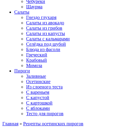
Чебуреки
Шаурма
Салаты
Гнездо глухаря
Салаты из авокадо
Салаты из грибов
Салаты из капусты
Салаты с кальмарами
Селёдка под шубой
Блюда из фасоли
Греческий
Крабовый
Мимоза
Пироги
Заливные
Осетинские
Из слоеного теста
С вареньем
С капустой
С картошкой
С яблоками
Тесто для пирогов
Главная
»
Рецепты осетинских пирогов