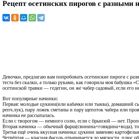
Рецепт осетинских пирогов с разными
Девочки, предлагаю вам попробовать осетинские пироги с раз
теста без скалки, а только руками, как говорила моя бабушка 
осетинской травки — гедегин, он же чабер садовый, если его 
Вот популярные начинки:
Первая: молодые цукини(или кабачки или тыква), домашний сыр
репч.лук), пару ложек сметаны и пару щепоток чабера или про
начинка не рассыпалась.
Если с творогом — немного солю, если с брынзой — нет. Проп
Вторая начинка — обычный фарш(свинина+говядина+вода), тоже
Третья ещё очень вкусная начинка: цукини заменяю картофель
Четвёртая — красная фасоль отваривается до мягкости, плюс о