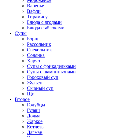
Мороженое
Варенье
Вафли
Тирамису
Блюда с ягодами
Блюда с яблоками
Супы
Борщ
Рассольник
Свекольник
Солянка
Харчо
Супы с фрикадельками
Супы с шампиньонами
Гороховый суп
Жульен
Сырный суп
Щи
Второе
Голубцы
Гуляш
Долма
Жаркое
Котлеты
Лагман