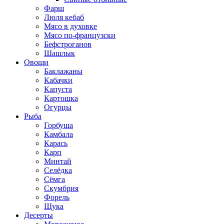
Фарш
Люля кебаб
Мясо в духовке
Мясо по-французски
Бефстроганов
Шашлык
Овощи
Баклажаны
Кабачки
Капуста
Картошка
Огурцы
Рыба
Горбуша
Камбала
Карась
Карп
Минтай
Селёдка
Сёмга
Скумбрия
Форель
Щука
Десерты