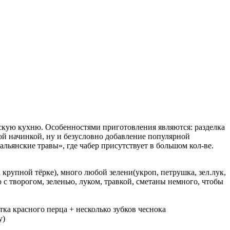
зскую кухню. Особенностями приготовления являются: разделка
ной начинкой, ну и безусловно добавление популярной
льянские травы», где чабер присутствует в большом кол-ве.
крупной тёрке), много любой зелени(укроп, петрушка, зел.лук,
 с творогом, зеленью, луком, травкой, сметаны немного, чтобы
а красного перца + несколько зубков чеснока
у)