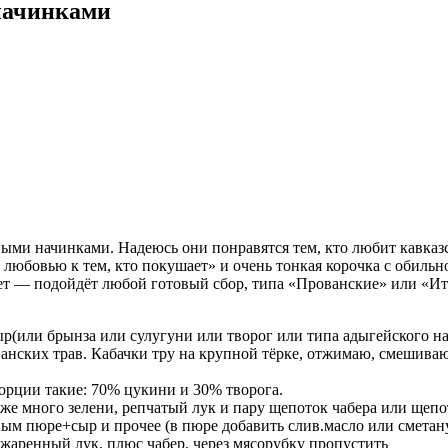
 начинками
ными начинками. Надеюсь они понравятся тем, кто любит кавка
«С любовью к тем, кто покушает» и очень тонкая корочка с обиль
нет — подойдёт любой готовый сбор, типа «Прованские» или «Ита
(или брынза или сулугуни или творог или типа адыгейского на 
ванских трав. Кабачки тру на крупной тёрке, отжимаю, смешиваю
орции такие: 70% цукини и 30% творога.
 много зелени, репчатый лук и пару щепоток чабера или щепотк
ным пюре+сыр и прочее (в пюре добавить слив.масло или сметан
бжаренный лук, плюс чабер, через мясорубку пропустить