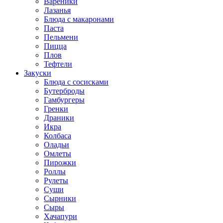
Вареники
Лазанья
Блюда с макаронами
Паста
Пельмени
Пицца
Плов
Тефтели
Закуски
Блюда с сосисками
Бутерброды
Гамбургеры
Гренки
Драники
Икра
Колбаса
Оладьи
Омлеты
Пирожки
Роллы
Рулеты
Суши
Сырники
Сыры
Хачапури