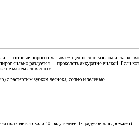
нели — готовые пироги смазываем щедро слив.маслом и складыва
 пирог сильно раздуется — проколоть аккуратно вилкой. Если х
 уже не мажем сливочным
) с растёртым зубком чеснока, солью и зеленью.
м получается около 40град, точнее 37градусов для дрожжей)