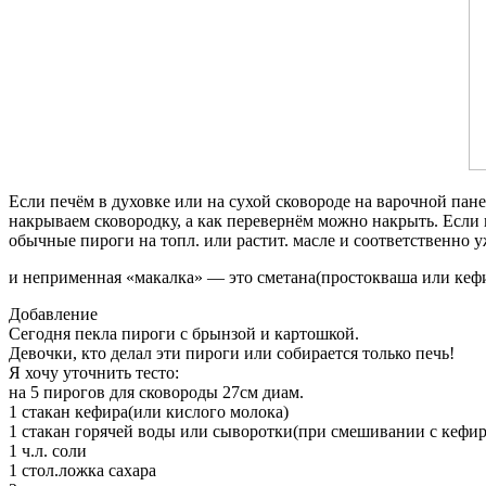
Если печём в духовке или на сухой сковороде на варочной па
накрываем сковородку, а как перевернём можно накрыть. Если
обычные пироги на топл. или растит. масле и соответственно
и неприменная «макалка» — это сметана(простокваша или кефир
Добавление
Сегодня пекла пироги с брынзой и картошкой.
Девочки, кто делал эти пироги или собирается только печь!
Я хочу уточнить тесто:
на 5 пирогов для сковороды 27см диам.
1 стакан кефира(или кислого молока)
1 стакан горячей воды или сыворотки(при смешивании с кефиро
1 ч.л. соли
1 стол.ложка сахара