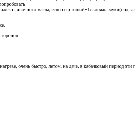
 попробовать
ложек сливочного масла, если сыр тощий+1ст.ложка муки(под защи
же.
стороной.
нагреве, очень быстро, летом, на даче, в кабачковый период эти