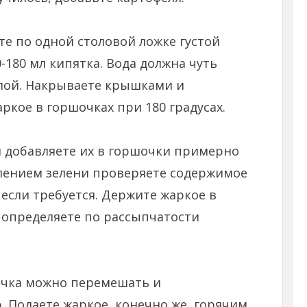
те по одной столовой ложке густой
-180 мл кипятка. Вода должна чуть
слой. Накрываете крышками и
аркое в горшочках при 180 градусах.
 и добавляете их в горшочки примерно
авлением зелени проверяете содержимое
 если требуется. Держите жаркое в
ь определяете по рассыпчатости
очка можно перемешать и
 Подаете жаркое, конечно же, горячим