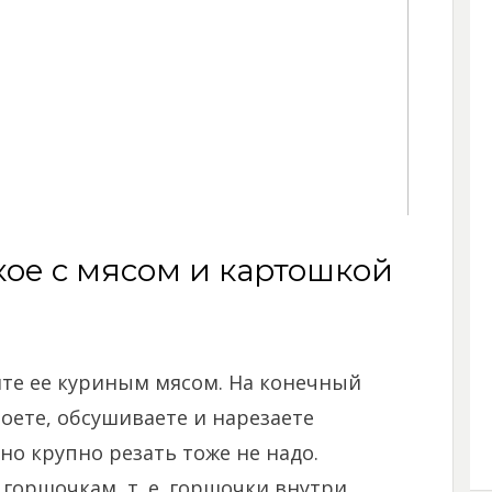
кое с мясом и картошкой
ните ее куриным мясом. На конечный
моете, обсушиваете и нарезаете
но крупно резать тоже не надо.
горшочкам, т. е. горшочки внутри