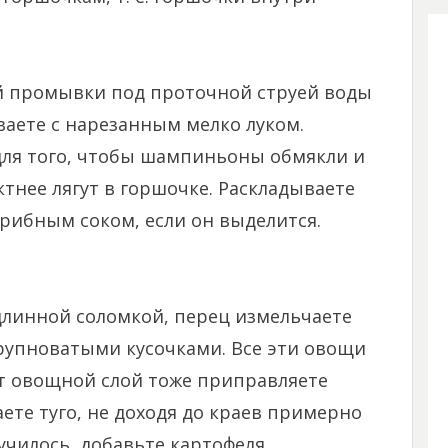
 промывки под проточной струей воды
ваете с нарезанным мелко луком.
для того, чтобы шампиньоны обмякли и
тнее лягут в горшочке. Раскладываете
грибным соком, если он выделится.
едлинной соломкой, перец измельчаете
крупноватыми кусочками. Все эти овощи
т овощной слой тоже приправляете
ете туго, не доходя до краев примерно
училось, добавьте картофеля.