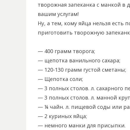
творожная запеканка с манкой в д
вашим услугам!
Ну, а тем, кому яйца нельзя есть 
приготовить творожную запеканку
— 400 грамм творога;
— щепотка ванильного сахара;
— 120-130 грамм густой сметаны;
— Щепотка соли;
— 3 полных столов. л. сахарного пе
— 3 полных столов. л. манной кру
— ¼ чайн. л. пищевой соды или р
— 2 куриных яйца;
— немного манки для присыпки.