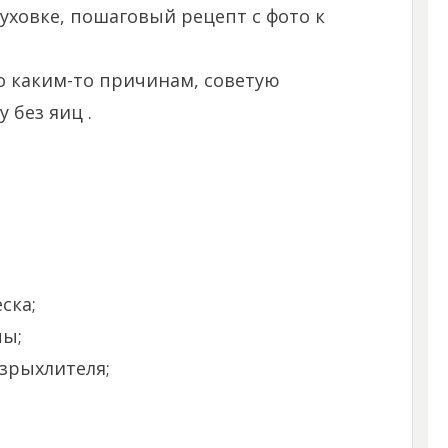
уховке, пошаговый рецепт с фото к
по каким-то причинам, советую
 без яиц .
ска;
пы;
азрыхлителя;