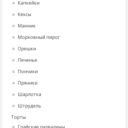
Капкейки
Кексы
Манник
Морковный пирог
Орешки
Печенье
Пончики
Пряники
Шарлотка
Штрудель
Торты
Графские развалины