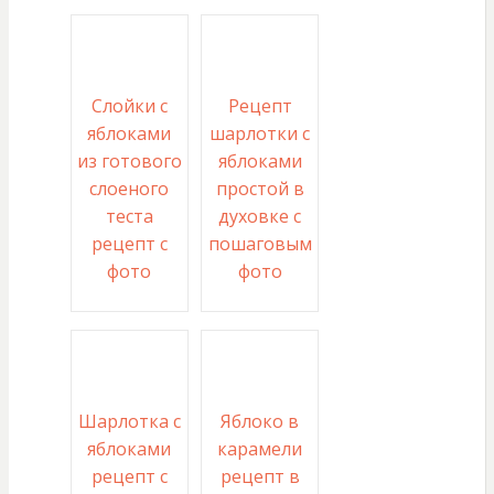
Слойки с
Рецепт
яблоками
шарлотки с
из готового
яблоками
слоеного
простой в
теста
духовке с
рецепт с
пошаговым
фото
фото
Шарлотка с
Яблоко в
яблоками
карамели
рецепт с
рецепт в