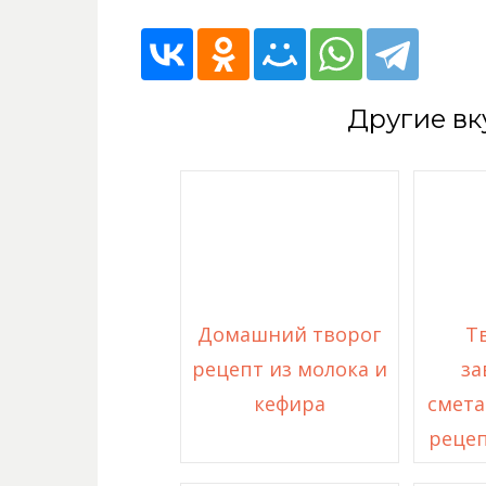
Другие вк
Домашний творог
Т
рецепт из молока и
за
кефира
смета
рецеп