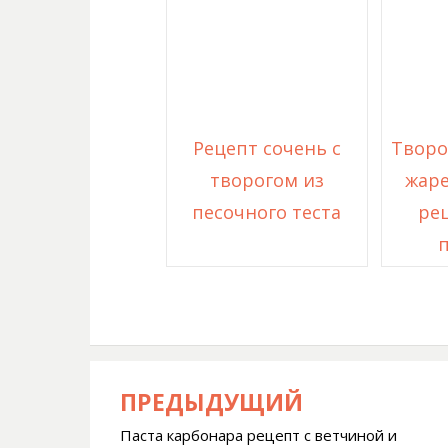
Рецепт сочень с
Творо
творогом из
жаре
песочного теста
рец
ПРЕДЫДУЩИЙ
Навигация
Паста карбонара рецепт с ветчиной и
по