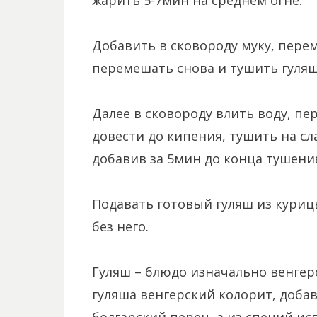
жарить 5-7мин на среднем огне.
Добавить в сковороду муку, перем
перемешать снова и тушить гуляш
Далее в сковороду влить воду, пе
довести до кипения, тушить на сл
добавив за 5мин до конца тушени
Подавать готовый гуляш из курицы
без него.
Гуляш – блюдо изначально венгер
гуляша венгерский колорит, доба