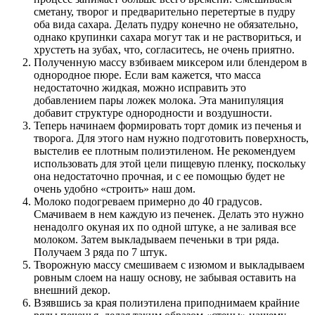
сметану, творог и предварительно перетертые в пудру
оба вида сахара. Делать пудру конечно не обязательно,
однако крупинки сахара могут так и не раствориться, и
хрустеть на зубах, что, согласитесь, не очень приятно.
Полученную массу взбиваем миксером или блендером в
однородное пюре. Если вам кажется, что масса
недостаточно жидкая, можно исправить это
добавлением пары ложек молока. Эта манипуляция
добавит структуре однородности и воздушности.
Теперь начинаем формировать торт домик из печенья и
творога. Для этого нам нужно подготовить поверхность,
выстелив ее плотным полиэтиленом. Не рекомендуем
использовать для этой цели пищевую пленку, поскольку
она недостаточно прочная, и с ее помощью будет не
очень удобно «строить» наш дом.
Молоко подогреваем примерно до 40 градусов.
Смачиваем в нем каждую из печенек. Делать это нужно
ненадолго окуная их по одной штуке, а не заливая все
молоком. Затем выкладываем печеньки в три ряда.
Получаем 3 ряда по 7 штук.
Творожную массу смешиваем с изюмом и выкладываем
ровным слоем на нашу основу, не забывая оставить на
внешний декор.
Взявшись за края полиэтилена приподнимаем крайние