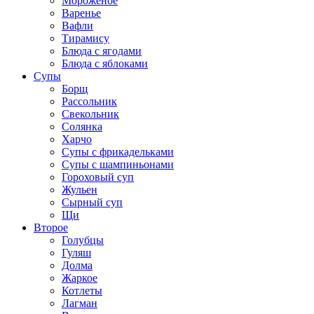
Мороженое
Варенье
Вафли
Тирамису
Блюда с ягодами
Блюда с яблоками
Супы
Борщ
Рассольник
Свекольник
Солянка
Харчо
Супы с фрикадельками
Супы с шампиньонами
Гороховый суп
Жульен
Сырный суп
Щи
Второе
Голубцы
Гуляш
Долма
Жаркое
Котлеты
Лагман