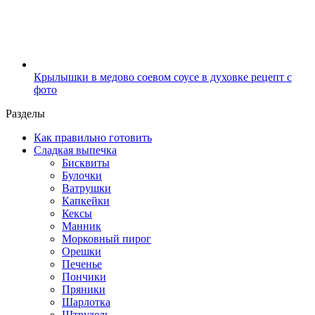
Крылышки в медово соевом соусе в духовке рецепт с
фото
Разделы
Как правильно готовить
Сладкая выпечка
Бисквиты
Булочки
Ватрушки
Капкейки
Кексы
Манник
Морковный пирог
Орешки
Печенье
Пончики
Пряники
Шарлотка
Штрудель