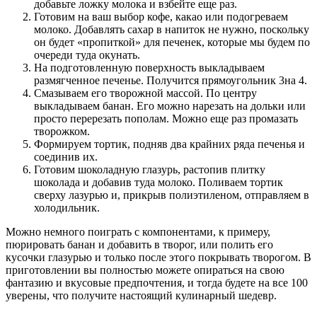
добавьте ложку молока и взбейте еще раз.
Готовим на ваш выбор кофе, какао или подогреваем
молоко. Добавлять сахар в напиток не нужно, поскольку
он будет «пропиткой» для печенек, которые мы будем по
очереди туда окунать.
На подготовленную поверхность выкладываем
размягченное печенье. Получится прямоугольник 3на 4.
Смазываем его творожной массой. По центру
выкладываем банан. Его можно нарезать на дольки или
просто перерезать пополам. Можно еще раз промазать
творожком.
Формируем тортик, подняв два крайних ряда печенья и
соединив их.
Готовим шоколадную глазурь, растопив плитку
шоколада и добавив туда молоко. Поливаем тортик
сверху лазурью и, прикрыв полиэтиленом, отправляем в
холодильник.
Можно немного поиграть с компонентами, к примеру,
пюрировать банан и добавить в творог, или полить его
кусочки глазурью и только после этого покрывать творогом. В
приготовлении вы полностью можете опираться на свою
фантазию и вкусовые предпочтения, и тогда будете на все 100
уверены, что получите настоящий кулинарный шедевр.