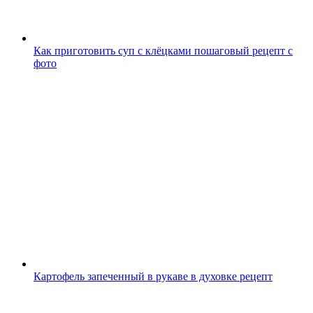
Как приготовить суп с клёцками пошаговый рецепт с
фото
Картофель запеченный в рукаве в духовке рецепт