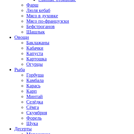
Фарш
Люля кебаб
Мясо в духовке
Мясо по-французски
Бефстроганов
Шашлык
Овощи
Баклажаны
Кабачки
Капуста
Картошка
Огурцы
Рыба
Горбуша
Камбала
Карась
Карп
Минтай
Селёдка
Сёмга
Скумбрия
Форель
Щука
Десерты