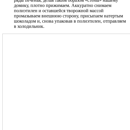
ряды печенья, делая таким образом «стены» нашему
домику, плотно прижимаем. Аккуратно снимаем
полиэтилен и оставшейся творожной массой
промазываем внешнюю сторону, присыпаем натертым
шоколадом и, снова упаковав в полиэтилен, отправляем
в холодильник.