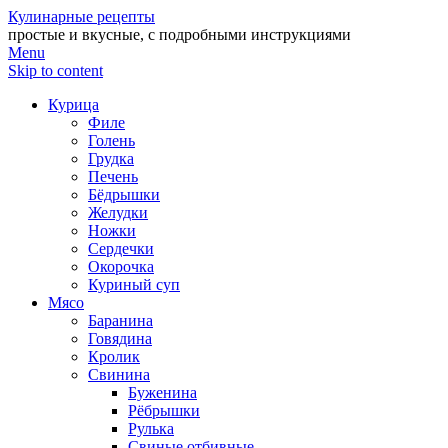
Кулинарные рецепты
простые и вкусные, с подробными инструкциями
Menu
Skip to content
Курица
Филе
Голень
Грудка
Печень
Бёдрышки
Желудки
Ножки
Сердечки
Окорочка
Куриный суп
Мясо
Баранина
Говядина
Кролик
Свинина
Буженина
Рёбрышки
Рулька
Свиные отбивные