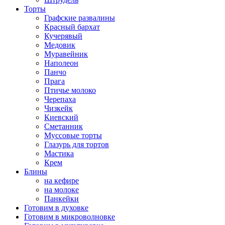
Торты
Графские развалины
Красный бархат
Кучерявый
Медовик
Муравейник
Наполеон
Панчо
Прага
Птичье молоко
Черепаха
Чизкейк
Киевский
Сметанник
Муссовые торты
Глазурь для тортов
Мастика
Крем
Блины
на кефире
на молоке
Панкейки
Готовим в духовке
Готовим в микроволновке