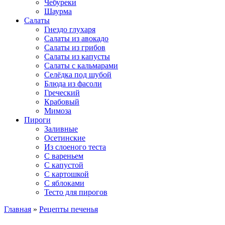
Чебуреки
Шаурма
Салаты
Гнездо глухаря
Салаты из авокадо
Салаты из грибов
Салаты из капусты
Салаты с кальмарами
Селёдка под шубой
Блюда из фасоли
Греческий
Крабовый
Мимоза
Пироги
Заливные
Осетинские
Из слоеного теста
С вареньем
С капустой
С картошкой
С яблоками
Тесто для пирогов
Главная
»
Рецепты печенья