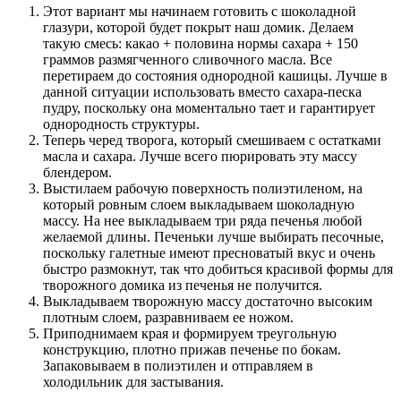
Этот вариант мы начинаем готовить с шоколадной
глазури, которой будет покрыт наш домик. Делаем
такую смесь: какао + половина нормы сахара + 150
граммов размягченного сливочного масла. Все
перетираем до состояния однородной кашицы. Лучше в
данной ситуации использовать вместо сахара-песка
пудру, поскольку она моментально тает и гарантирует
однородность структуры.
Теперь черед творога, который смешиваем с остатками
масла и сахара. Лучше всего пюрировать эту массу
блендером.
Выстилаем рабочую поверхность полиэтиленом, на
который ровным слоем выкладываем шоколадную
массу. На нее выкладываем три ряда печенья любой
желаемой длины. Печеньки лучше выбирать песочные,
поскольку галетные имеют пресноватый вкус и очень
быстро размокнут, так что добиться красивой формы для
творожного домика из печенья не получится.
Выкладываем творожную массу достаточно высоким
плотным слоем, разравниваем ее ножом.
Приподнимаем края и формируем треугольную
конструкцию, плотно прижав печенье по бокам.
Запаковываем в полиэтилен и отправляем в
холодильник для застывания.