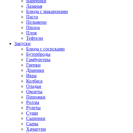
Вареники
Лазанья
Блюда с макаронами
Паста
Пельмени
Пицца
Плов
Тефтели
Закуски
Блюда с сосисками
Бутерброды
Гамбургеры
Гренки
Драники
Икра
Колбаса
Оладьи
Омлеты
Пирожки
Роллы
Рулеты
Суши
Сырники
Сыры
Хачапури